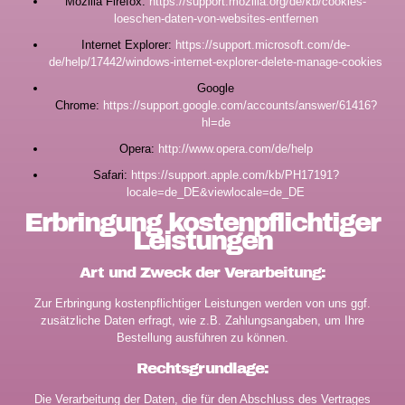
Mozilla Firefox:
https://support.mozilla.org/de/kb/cookies-
loeschen-daten-von-websites-entfernen
Internet Explorer:
https://support.microsoft.com/de-
de/help/17442/windows-internet-explorer-delete-manage-cookies
Google
Chrome:
https://support.google.com/accounts/answer/61416?
hl=de
Opera:
http://www.opera.com/de/help
Safari:
https://support.apple.com/kb/PH17191?
locale=de_DE&viewlocale=de_DE
Erbringung kostenpflichtiger
Leistungen
Art und Zweck der Verarbeitung:
Zur Erbringung kostenpflichtiger Leistungen werden von uns ggf.
zusätzliche Daten erfragt, wie z.B. Zahlungsangaben, um Ihre
Bestellung ausführen zu können.
Rechtsgrundlage:
Die Verarbeitung der Daten, die für den Abschluss des Vertrages