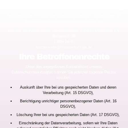
Datenschutzerklärung
Verantwortlicher im Sinne der Datenschutzgesetze, insbesondere der
EU-Datenschutzgrundverordnung (DSGVO), ist:
Freunde der Katholischen Theresienschule in Berlin-Weißensee e.V
Behaimstr. 29
13086 Berlin
foerderverein@theresienschule.de
Ihre Betroffenenrechte
Unter den angegebenen Kontaktdaten unseres
Datenschutzbeauftragten können Sie jederzeit folgende Rechte
ausüben:
Auskunft über Ihre bei uns gespeicherten Daten und deren
Verarbeitung (Art. 15 DSGVO),
Berichtigung unrichtiger personenbezogener Daten (Art. 16
DSGVO),
Löschung Ihrer bei uns gespeicherten Daten (Art. 17 DSGVO),
Einschränkung der Datenverarbeitung, sofern wir Ihre Daten