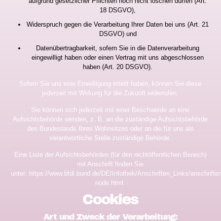
aufgrund gesetzlicher Pflichten noch nicht löschen dürfen (Art.
18 DSGVO),
Widerspruch gegen die Verarbeitung Ihrer Daten bei uns (Art. 21
DSGVO) und
Datenübertragbarkeit, sofern Sie in die Datenverarbeitung
eingewilligt haben oder einen Vertrag mit uns abgeschlossen
haben (Art. 20 DSGVO).
Sofern Sie uns eine Einwilligung erteilt haben, können Sie diese
jederzeit mit Wirkung für die Zukunft widerrufen.
Sie können sich jederzeit mit einer Beschwerde an eine
Aufsichtsbehörde wenden, z. B. an die zuständige Aufsichtsbehörde
des Bundeslands Ihres Wohnsitzes oder an die für uns als
verantwortliche Stelle zuständige Behörde.
Eine Liste der Aufsichtsbehörden (für den nichtöffentlichen Bereich)
mit Anschrift finden Sie
unter:
https://www.bfdi.bund.de/DE/Infothek/Anschriften_Links/anschriften
node.html
.
Cookies
Art und Zweck der Verarbeitung: